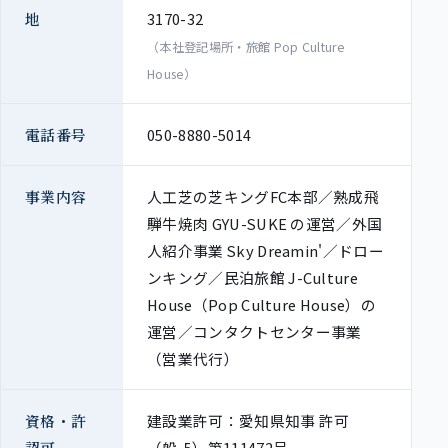
地
3170-32
（本社登記場所・旅館 Pop Culture
House）
電話番号
050-8880-5014
事業内容
人工芝の芝キングFC本部／熟成飛
騨牛焼肉 GYU-SUKE の運営／外国
人紹介事業 Sky Dreamin'／ドロー
ンキング／民泊旅館 J-Culture
House（Pop Culture House）の
運営／コンタクトセンター事業
（営業代行）
資格・許
建設業許可：愛知県知事 許可
認可
（般-5）第111472号