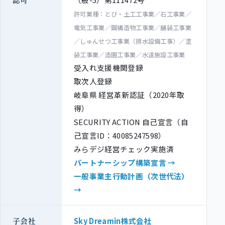
許可業種：とび・土工工事業／石工事業／
電気工事業／鋼構造物工事業／舗装工事業
／しゅんせつ工事業（排水設備工事）／塗
装工事業／造園工事業／水道施設工事業
受入れ支援機関登録
取次人登録
岐阜県 経営革新認証（2020年取
得）
SECURITY ACTION 自己宣言（自
己宣言ID：40085247598）
みらデジ経営チェック実施済
パートナーシップ構築宣言 →
一般事業主行動計画（次世代法）
→
子会社
Sky Dreamin株式会社